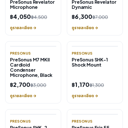
PreSonus Revelator
PreSonus Revelator
Microphone
Dynamic
฿4,050
฿6,300
฿4,500
฿7,000
ดูรายละเอียด →
ดูรายละเอียด →
PRESONUS
PRESONUS
PreSonus M7 MKII
PreSonus SHK-1
Cardioid
Shock Mount
Condenser
Microphone, Black
฿2,700
฿1,170
฿3,000
฿1,300
ดูรายละเอียด →
ดูรายละเอียด →
PRESONUS
PRESONUS
PreSonus SHK-2
PreSonus Eris E5