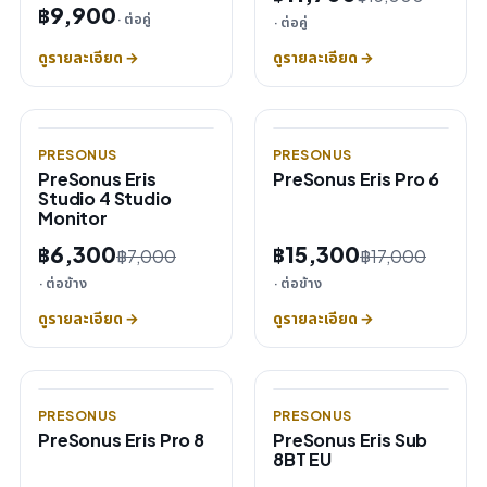
฿9,900
· ต่อคู่
· ต่อคู่
ดูรายละเอียด →
ดูรายละเอียด →
PRESONUS
PRESONUS
PreSonus Eris
PreSonus Eris Pro 6
Studio 4 Studio
Monitor
฿6,300
฿15,300
฿7,000
฿17,000
· ต่อข้าง
· ต่อข้าง
ดูรายละเอียด →
ดูรายละเอียด →
PRESONUS
PRESONUS
PreSonus Eris Pro 8
PreSonus Eris Sub
8BT EU