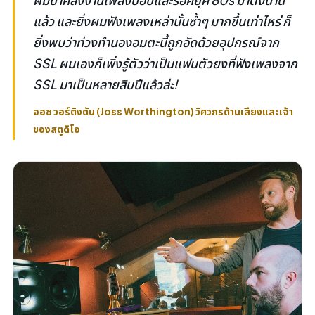
แล้ว และยิ่งผมฟังเพลงเหล่านั้นซ้ำๆ มากขึ้นเท่าไหร่ ก็
ยิ่งพบว่าท่วงทำนองอมตะนี้ถูกอัดด้วยอุปกรณ์จาก
SSL ผมเองก็เพิ่งรู้ตัวว่าเป็นแฟนตัวยงที่ฟังเพลงจาก
SSL มาเป็นหลายสิบปีแล้วล่ะ!
จอซ วอร์ติงตัน (Joss Worthington) วิศวกรด้านเสียงและเจ้า
ของสตูดิโอ