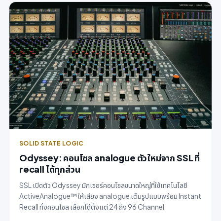
SOLID STATE LOGIC
Odyssey: คอนโซล analogue ตัวใหม่จาก SSL ที่
recall ได้ทุกส่วน
SSL เปิดตัว Odyssey มิกเซอร์คอนโซลขนาดใหญ่ที่ใช้เทคโนโลยี
ActiveAnalogue™ ให้เสียง analogue เต็มรูปแบบพร้อม Instant
Recall ทั้งคอนโซล เลือกได้ตั้งแต่ 24 ถึง 96 Channel