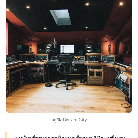
สตูดิโอ Distant City
ผมบ้าคลั่งงานเพลงป๊อบและร็อคยุค 80s มาตั้งนาน