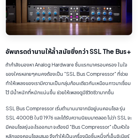
อัพเกรดตำนานให้ล้ำสมัยยิ่งกว่า SSL The Bus+
ถ้ากำลังมองหา Analog Hardware ชิ้นแรกมาครอบครอง ในใจ
ของใครหลายๆคนคงต้องเป็น "SSL Bus Compressor" ที่ช่วย
ทำให้เพลงของเรามีความเป็นกลุ่มก้อนเดียวกันเหมือนกาวมาเชื่อม
ไว้ มีน้ำหนักที่หนักแน่นขึ้น ช่วยให้เพลงดูมีชีวิตชีวามากขึ้น
SSL Bus Compressor เริ่มตำนานมาจากมีอยู่บนคอนโซล รุ่น
SSL 4000B ในปี 1976 และได้รับความนิยมมาตลอด ไม่ว่า SSL จะ
มีคอนโซลรุ่นอะไรออกมา จะต้องมี "Bus Compressor" เป็นหัวใจ
หลักของคอนโซลเสมอ จึงทำให้เป็นเครื่องมือชิ้นหนึ่งที่เอ็นจิเนียร์