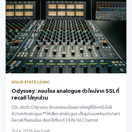
SOLID STATE LOGIC
Odyssey: คอนโซล analogue ตัวใหม่จาก SSL ที่
recall ได้ทุกส่วน
SSL เปิดตัว Odyssey มิกเซอร์คอนโซลขนาดใหญ่ที่ใช้เทคโนโลยี
ActiveAnalogue™ ให้เสียง analogue เต็มรูปแบบพร้อม Instant
Recall ทั้งคอนโซล เลือกได้ตั้งแต่ 24 ถึง 96 Channel
31 ก.ค. 2026
อ่าน 5 นาที