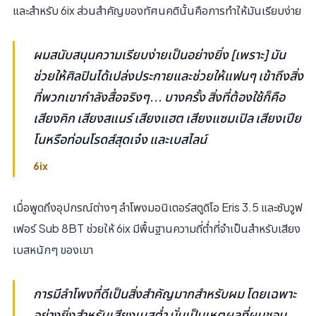
และสำหรับ 6ix ส่วนสำคัญของทัศนคตินั้นคือการทำให้มันเรียบง่าย
ผมสนับสนุนความเรียบง่ายเป็นอย่างยิ่ง [เพราะ] มัน
ช่วยให้ศิลปินได้เปล่งประกายและช่วยให้แฟนๆ เข้าถึงสิ่ง
ที่พวกเขากำลังสื่อจริงๆ... บางครั้ง สิ่งที่ต้องใช้ก็คือ
เสียงคิก เสียงสแนร์ เสียงแฮต เสียงแซมเปิล เสียงเปีย
โนหรือท่อนโรดส์สุดเจ๋ง และเบสไลน์
6ix
เมื่อพูดถึงอุปกรณ์ต่างๆ ลำโพงมอนิเตอร์สตูดิโอ Eris 3.5 และซับวูฟ
เฟอร์ Sub 8BT ช่วยให้ 6ix มีพื้นฐานความถี่ต่ำที่จำเป็นสำหรับเสียง
เบสหนักๆ ของเขา
การมีลำโพงที่ดีเป็นสิ่งสำคัญมากสำหรับผม โดยเฉพาะ
อย่างยิ่งสำหรับเสียงเบสต่ำ นั่นเป็นเหตุผลที่ผมชอบ