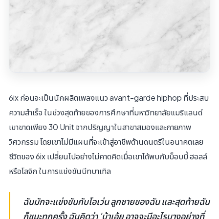
6ix ก่อนจะเป็นนักผลิตเพลงแนว avant-garde hiphop ที่ประสบ
ความสำเร็จ ในช่วงสุดท้ายของการศึกษาที่มหาวิทยาลัยแมริแลนด์
เขาขาดเพียง 30 Unit จากปริญญาในสาขาสมองและกายภาพ
วิศวกรรม โดยเขาไม่มีแผนที่จะเข้าสู่อาชีพด้านดนตรีในอนาคตเลย
ชีวิตของ 6ix เปลี่ยนไปอย่างไม่คาดคิดเมื่อเขาได้พบกับบ็อบบี้ ฮอลล์
หรือโลจิก ในการแข่งขันบีทบาเทิล
ฉันมักจะแข่งขันกับโอเว่น ลูกชายของฉัน และสุดท้ายฉัน
ก็ชนะทุกครั้ง ฉันคิดว่า 'บ้าเอ้ย อาจจะมีอะไรบางอย่างที่