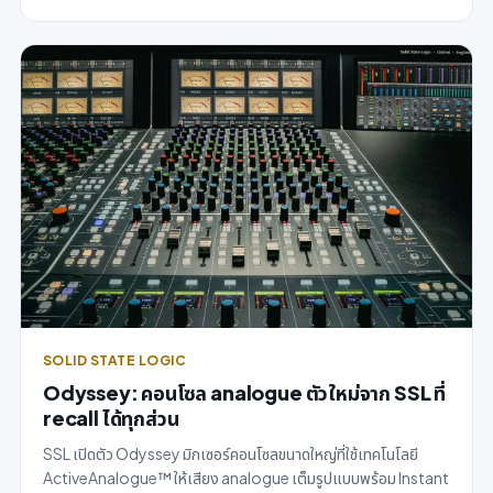
SOLID STATE LOGIC
Odyssey: คอนโซล analogue ตัวใหม่จาก SSL ที่
recall ได้ทุกส่วน
SSL เปิดตัว Odyssey มิกเซอร์คอนโซลขนาดใหญ่ที่ใช้เทคโนโลยี
ActiveAnalogue™ ให้เสียง analogue เต็มรูปแบบพร้อม Instant