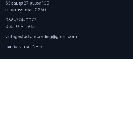
35 อุดมสุข 27, สุขุมวิท 103
บางนา กรุงเทพฯ 10260
086-774-0077
085-019-1915
vintagestudiorecording@gmail.com
แชทกับเราทาง LINE →