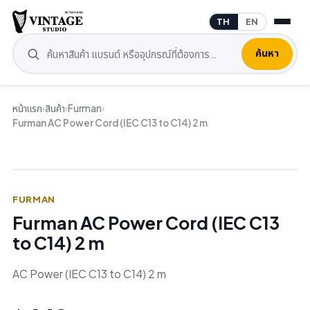
TH
EN
ค้นหา
หน้าแรก
›
สินค้า
›
Furman
›
Furman AC Power Cord (IEC C13 to C14) 2 m
FURMAN
Furman AC Power Cord (IEC C13
to C14) 2 m
AC Power (IEC C13 to C14) 2 m