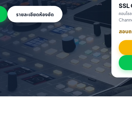
SSL
์เสียง ระดับมืออาชีพ
คอนโซล A
รายละเอียดห้องอัด
Chann
สอบถ