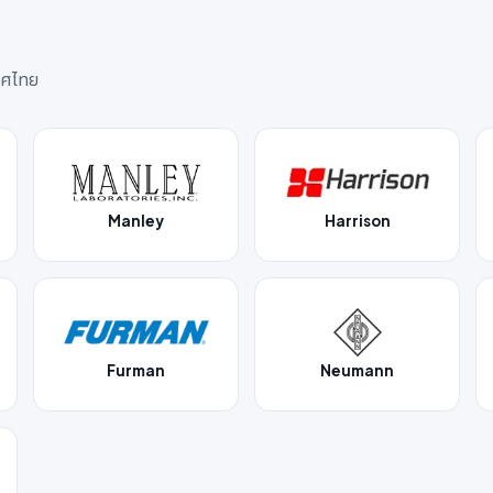
ทศไทย
Manley
Harrison
Furman
Neumann