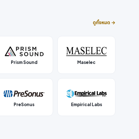
ดูทั้งหมด →
Prism Sound
Maselec
PreSonus
Empirical Labs