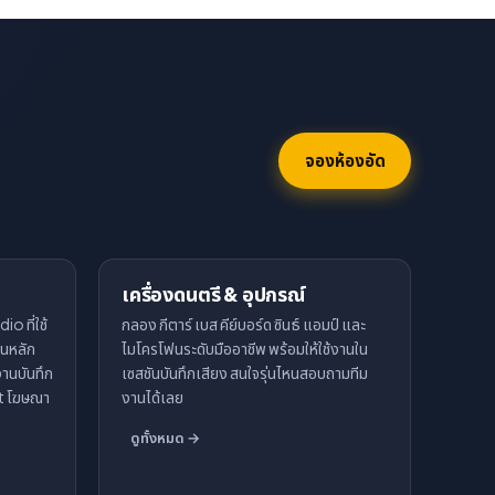
จองห้องอัด
เครื่องดนตรี & อุปกรณ์
o ที่ใช้
กลอง กีตาร์ เบส คีย์บอร์ด ซินธ์ แอมป์ และ
็นหลัก
ไมโครโฟนระดับมืออาชีพ พร้อมให้ใช้งานใน
านบันทึก
เซสชันบันทึกเสียง สนใจรุ่นไหนสอบถามทีม
ot โฆษณา
งานได้เลย
ดูทั้งหมด →