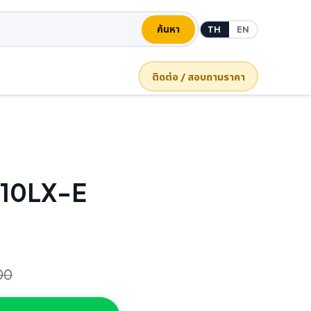
ค้นหา
TH
EN
ติดต่อ / สอบถามราคา
10LX-E
00