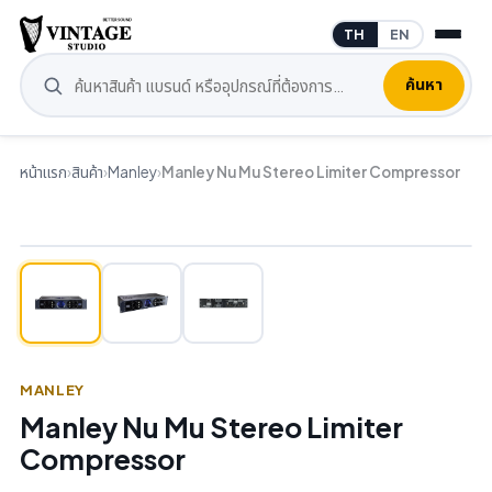
TH
EN
ค้นหา
หน้าแรก
›
สินค้า
›
Manley
›
Manley Nu Mu Stereo Limiter Compressor
MANLEY
Manley Nu Mu Stereo Limiter
Compressor