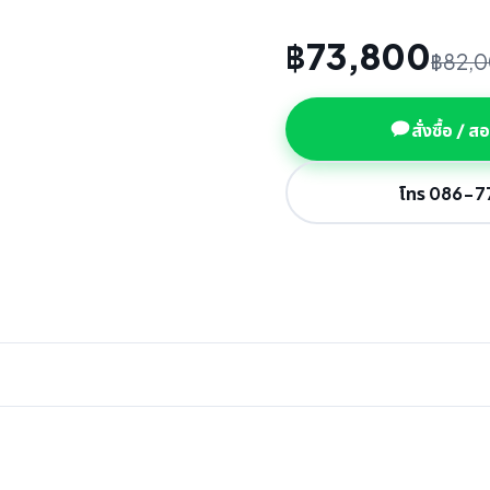
฿73,800
฿82,
สั่งซื้อ / 
โทร 086-