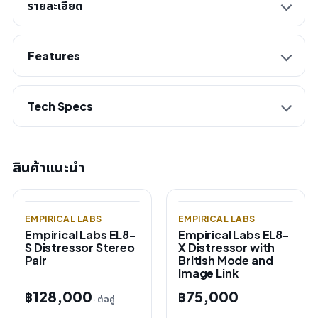
รายละเอียด
Features
Tech Specs
สินค้าแนะนำ
EMPIRICAL LABS
EMPIRICAL LABS
Empirical Labs EL8-
Empirical Labs EL8-
S Distressor Stereo
X Distressor with
Pair
British Mode and
Image Link
฿128,000
฿75,000
· ต่อคู่