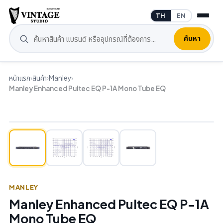
TH
EN
ค้นหา
หน้าแรก
›
สินค้า
›
Manley
›
Manley Enhanced Pultec EQ P-1A Mono Tube EQ
MANLEY
Manley Enhanced Pultec EQ P-1A
Mono Tube EQ