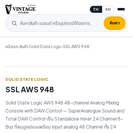
TH
EN
ค้นหา
หน้าแรก
›
สินค้า
›
Solid State Logic
›
SSL AWS 948
SOLID STATE LOGIC
SSL AWS 948
Solid State Logic AWS 948 48-channel Analog Mixing
Console with DAW Control — SuperAnalogue Sound and
Total DAW Control เป็น Standalone mixer 24 Channel 8-
Bus ที่สมบูรณ์แบบพร้อม Input analog 48 Channel ทั้ง 24