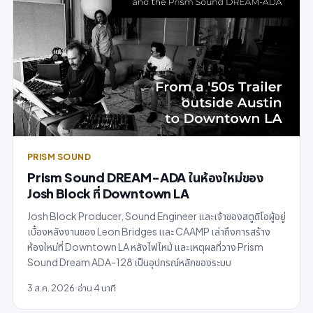
PRISM SOUND
Prism Sound DREAM-ADA ในห้องใหม่ของ
Josh Block ที่ Downtown LA
Josh Block Producer, Sound Engineer และเจ้าของสตูดิโอผู้อยู่
เบื้องหลังงานของ Leon Bridges และ CAAMP เล่าถึงการสร้าง
ห้องใหม่ที่ Downtown LA หลังไฟไหม้ และเหตุผลที่วาง Prism
Sound Dream ADA-128 เป็นอุปกรณ์หลักของระบบ
3 ส.ค. 2026
อ่าน 4 นาที