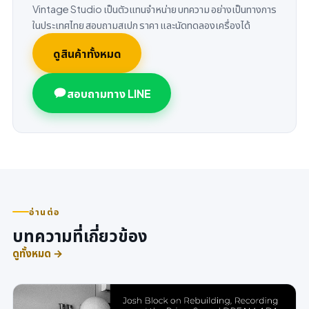
Vintage Studio เป็นตัวแทนจำหน่าย บทความ อย่างเป็นทางการ
ในประเทศไทย สอบถามสเปก ราคา และนัดทดลองเครื่องได้
ดูสินค้าทั้งหมด
สอบถามทาง LINE
อ่านต่อ
บทความที่เกี่ยวข้อง
ดูทั้งหมด →