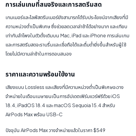
การเล่นเกมที่สมจริงและการสตรีมสด
เกมเมอร์และไลฟ์สตรีมเมอร์ยังสามารถได้รับประโยชน์จากเสียงที่มี
ความหน่วงต่ำเป็นพิเศษ ซึ่งช่วยลดเวลาล่าช้าได้อย่างมาก และเทียบ
เท่ากับลำโพงในตัวดั้งเดิมบน Mac, iPad และ iPhone การเล่นเกม
และการสตรีมสดจะราบรื่นและเชื่อถือได้และดื่มด่ำยิ่งขึ้นสำหรับผู้ใช้
โดยไม่มีความล่าช้าในการตอบสนอง
ราคาและความพร้อมใช้งาน
เสียงแบบ Lossless และเสียงที่มีความหน่วงต่ำเป็นพิเศษจะวาง
จำหน่ายในเดือนเมษายนเป็นการอัปเดตเฟิร์มแวร์ฟรีด้วย iOS
18.4, iPadOS 18.4 และ macOS Sequoia 15.4 สำหรับ
AirPods Max พร้อม USB-C
ปัจจุบัน AirPods Max วางจำหน่ายแล้วในราคา $549