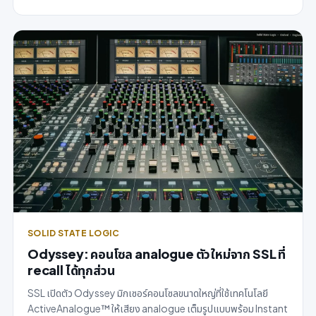
SOLID STATE LOGIC
Odyssey: คอนโซล analogue ตัวใหม่จาก SSL ที่
recall ได้ทุกส่วน
SSL เปิดตัว Odyssey มิกเซอร์คอนโซลขนาดใหญ่ที่ใช้เทคโนโลยี
ActiveAnalogue™ ให้เสียง analogue เต็มรูปแบบพร้อม Instant