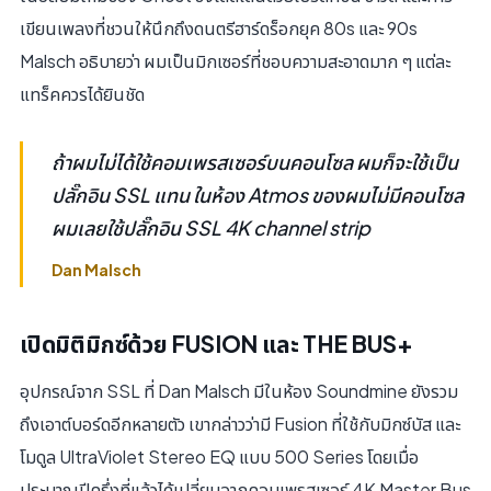
เขียนเพลงที่ชวนให้นึกถึงดนตรีฮาร์ดร็อกยุค 80s และ 90s
Malsch อธิบายว่า ผมเป็นมิกเซอร์ที่ชอบความสะอาดมาก ๆ แต่ละ
แทร็คควรได้ยินชัด
ถ้าผมไม่ได้ใช้คอมเพรสเซอร์บนคอนโซล ผมก็จะใช้เป็น
ปลั๊กอิน SSL แทน ในห้อง Atmos ของผมไม่มีคอนโซล
ผมเลยใช้ปลั๊กอิน SSL 4K channel strip
Dan Malsch
เปิดมิติมิกซ์ด้วย FUSION และ THE BUS+
อุปกรณ์จาก SSL ที่ Dan Malsch มีในห้อง Soundmine ยังรวม
ถึงเอาต์บอร์ดอีกหลายตัว เขากล่าวว่ามี Fusion ที่ใช้กับมิกซ์บัส และ
โมดูล UltraViolet Stereo EQ แบบ 500 Series โดยเมื่อ
ประมาณปีครึ่งที่แล้วได้เปลี่ยนจากคอมเพรสเซอร์ 4K Master Bus