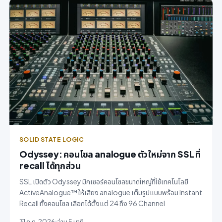
SOLID STATE LOGIC
Odyssey: คอนโซล analogue ตัวใหม่จาก SSL ที่
recall ได้ทุกส่วน
SSL เปิดตัว Odyssey มิกเซอร์คอนโซลขนาดใหญ่ที่ใช้เทคโนโลยี
ActiveAnalogue™ ให้เสียง analogue เต็มรูปแบบพร้อม Instant
Recall ทั้งคอนโซล เลือกได้ตั้งแต่ 24 ถึง 96 Channel
31 ก.ค. 2026
อ่าน 5 นาที