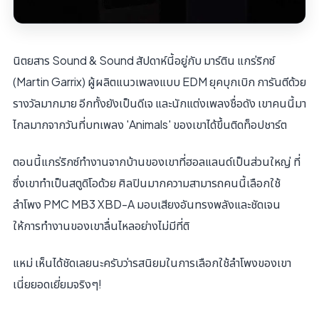
นิตยสาร Sound & Sound สัปดาห์นี้อยู่กับ มาร์ติน แกร่ริกซ์
(Martin Garrix) ผู้ผลิตแนวเพลงแบบ EDM ยุคบุกเบิก การันตีด้วย
รางวัลมากมาย อีกทั้งยังเป็นดีเจ และนักแต่งเพลงชื่อดัง เขาคนนี้มา
ไกลมากจากวันที่บทเพลง 'Animals' ของเขาได้ขึ้นติดท็อปชาร์ต
ตอนนี้แกร่ริกซ์ทำงานจากบ้านของเขาที่ฮอลแลนด์เป็นส่วนใหญ่ ที่
ซึ่งเขาทำเป็นสตูดิโอด้วย ศิลปินมากความสามารถคนนี้เลือกใช้
ลำโพง PMC MB3 XBD-A มอบเสียงอันทรงพลังและชัดเจน
ให้การทำงานของเขาลื่นไหลอย่างไม่มีที่ติ
แหม่ เห็นได้ชัดเลยนะครับว่ารสนิยมในการเลือกใช้ลำโพงของเขา
เนี่ยยอดเยี่ยมจริงๆ!