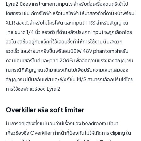
Lyra2 มีช่อง instrument inputs สําหรับต่อเครื่องดนตรีเข้าไป
โดยตรง เช่น กีตาร์ไฟฟ้า หรือเบสไฟฟ้า ให้มาสองตัวที่ด้านหน้าพร้อม
XLR สองตัวสําหรับไมโครโฟน และ input TRS สําหรับสัญญาณ
line ขนาด 1/4 นิ้ว สองตัว ที่ด้านหลังประเภท input จะถูกเลือกโดย
อัตโนมัติขึ้นอยู่กับแจ็คที่ใช้เสียบซึ่งทําให้การใช้งานนั้นสะดวก
รวดเร็ว และง่ายมากยิ่งขึ้นพรีแอมป์มีไฟ 48V phantom สําหรับ
คอนเดนเซอร์ไมค์ และ pad 20dB เพื่อลดความแรงของสัญญาณ
ในกรณีที่สัญญาณเข้ามาแรงเกินไปเพื่อปรับความเหมาะสมของ
สัญญาณมีปุ่มกลับเฟส และ ฟังก์ชั่น M/S สามารถเลือกปรับได้โดย
การใช้ซอฟต์แวร์ของ Lyra 2
Overkiller หรือ soft limiter
ในการอัดเสียงซึ่งแน่นอนว่ามีเรื่องของ headroom เข้ามา
เกี่ยวข้องซึ่ง Overkiller ทําหน้าที่ป้องกันไม่ให้เกิดการ cliping ใน