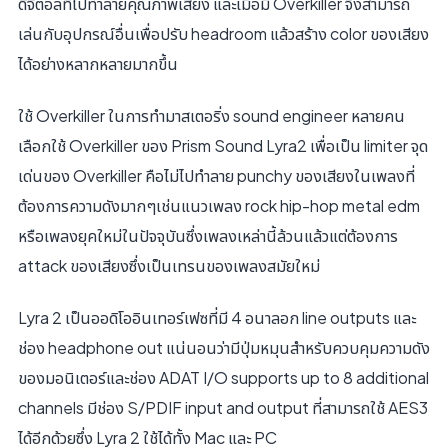
ดิจิตอลที่ไปทําลายคุณภาพเสียง และเมื่อมี Overkiller จึงสามารถ
เล่นกับอุปกรณ์อื่นเพื่อปรับ headroom แล้วสร้าง color ของเสียง
ได้อย่างหลากหลายมากขึ้น
ใช้ Overkiller ในการทํามาสเตอริ่ง sound engineer หลายคน
เลือกใช้ Overkiller ของ Prism Sound Lyra2 เพื่อเป็น limiter จุด
เด่นของ Overkiller คือไม่ไปทําลาย punchy ของเสียงในเพลงที่
ต้องการความดังมากๆเช่นแนวเพลง rock hip-hop metal edm
หรือเพลงยุคใหม่ในปัจจุบันซึ่งเพลงเหล่านี้ล้วนแล้วแต่ต้องการ
attack ของเสียงซึ่งเป็นเทรนของเพลงสมัยใหม่
Lyra 2 เป็นออดิโออินเทอร์เฟซที่มี 4 อนาลอก line outputs และ
ช่อง headphone out แน่นอนว่ามีปุ่มหมุนสําหรับควบคุมความดัง
ของมอนิเตอร์และช่อง ADAT I/O supports up to 8 additional
channels มีช่อง S/PDIF input and output ที่สามารถใช้ AES3
ได้อีกด้วยซึ่ง Lyra 2 ใช้ได้ทั้ง Mac และ PC