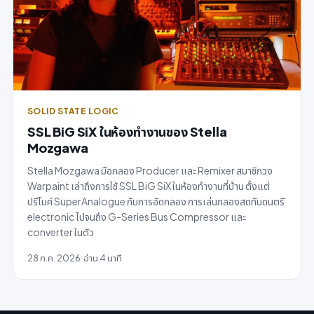
SOLID STATE LOGIC
SSL BiG SiX ในห้องทำงานของ Stella
Mozgawa
Stella Mozgawa มือกลอง Producer และ Remixer สมาชิกวง
Warpaint เล่าถึงการใช้ SSL BiG SiX ในห้องทำงานที่บ้าน ตั้งแต่
ปรีไมค์ SuperAnalogue กับการอัดกลอง การเล่นกลองสดทับดนตรี
electronic ไปจนถึง G-Series Bus Compressor และ
converter ในตัว
28 ก.ค. 2026
อ่าน 4 นาที