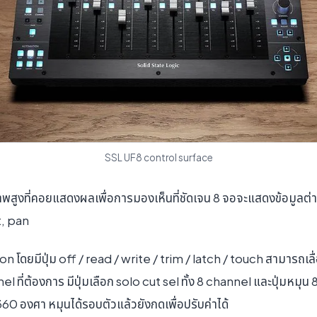
SSL UF8 control surface
พสูงที่คอยแสดงผลเพื่อการมองเห็นที่ชัดเจน 8 จอจะแสดงข้อมูลต่าง
t, pan
 โดยมีปุ่ม off / read / write / trim / latch / touch สามารถเลื่
 ที่ต้องการ มีปุ่มเลือก solo cut sel ทั้ง 8 channel และปุ่มหมุ
้ 360 องศา หมุนได้รอบตัวแล้วยังกดเพื่อปรับค่าได้