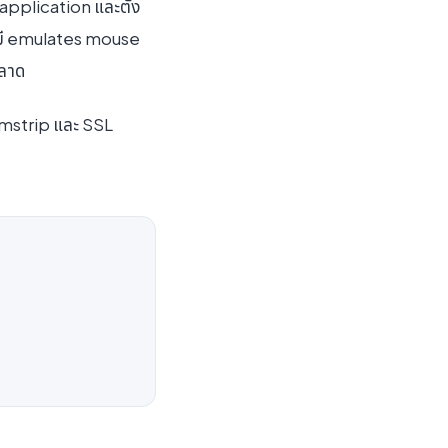
 application และตั้ง
าด มี emulates mouse
ตลาด
rumstrip และ SSL