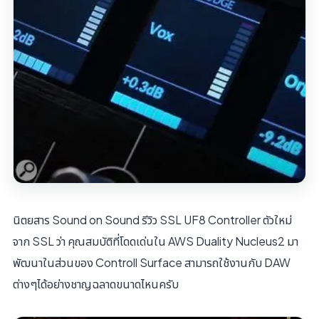
นิตยสาร Sound on Sound รีวิว SSL UF8 Controller ตัวใหม่
จาก SSL ว่า คุณสมบัติที่โดดเด่นใน AWS Duality Nucleus2 มา
พัฒนาในส่วนของ Controll Surface สามารถใช้งานกับ DAW
ต่างๆได้อย่างชาญฉลาดขนาดไหนครับ