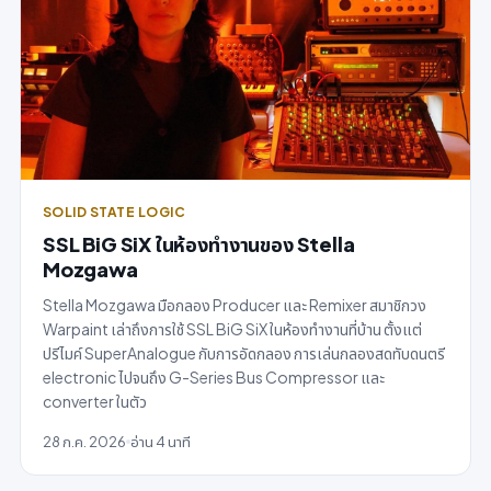
SOLID STATE LOGIC
SSL BiG SiX ในห้องทำงานของ Stella
Mozgawa
Stella Mozgawa มือกลอง Producer และ Remixer สมาชิกวง
Warpaint เล่าถึงการใช้ SSL BiG SiX ในห้องทำงานที่บ้าน ตั้งแต่
ปรีไมค์ SuperAnalogue กับการอัดกลอง การเล่นกลองสดทับดนตรี
electronic ไปจนถึง G-Series Bus Compressor และ
converter ในตัว
28 ก.ค. 2026
อ่าน 4 นาที