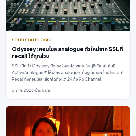
SOLID STATE LOGIC
Odyssey: คอนโซล analogue ตัวใหม่จาก SSL ที่
recall ได้ทุกส่วน
SSL เปิดตัว Odyssey มิกเซอร์คอนโซลขนาดใหญ่ที่ใช้เทคโนโลยี
ActiveAnalogue™ ให้เสียง analogue เต็มรูปแบบพร้อม Instant
Recall ทั้งคอนโซล เลือกได้ตั้งแต่ 24 ถึง 96 Channel
31 ก.ค. 2026
อ่าน 5 นาที