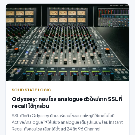
SOLID STATE LOGIC
Odyssey: คอนโซล analogue ตัวใหม่จาก SSL ที่
recall ได้ทุกส่วน
SSL เปิดตัว Odyssey มิกเซอร์คอนโซลขนาดใหญ่ที่ใช้เทคโนโลยี
ActiveAnalogue™ ให้เสียง analogue เต็มรูปแบบพร้อม Instant
Recall ทั้งคอนโซล เลือกได้ตั้งแต่ 24 ถึง 96 Channel