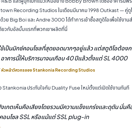
อง R&B และผู้บุกเบิกแนวใหม่อย่าง Bobby Brown ได้ซื้ออาคารนี้
sstown Recording Studios ในเดือนมีนาคม 1998 Outkast — คู่ดูโ
ด้วย Big Boi และ Andre 3000 ได้ทำการเข้าซื้อสตูดิโอเพื่อใช้งานส่วน
ดียวกับอัลบั้มแรกที่พวกเขาผลิตที่นี่
าใช้เป็นมิกซ์คอนโซลที่สุดยอดมากๆอยู่แล้ว แต่สตูดิโอต้องก
. อาคารนี้ให้บริการมาจนเกือบ 40 ปีแล้วตั้งแต่ SL 4000
หัวหน้าวิศวกรของ Stankonia Recording Studios
Stankonia ประทับใจกับ Duality Fuse ใหม่ตั้งแต่เปิดใช้งานทันที
สังเกตเห็นคือเสียงโดยรวมมีความแข็งแกร่งและดุดัน นั่นคื
็นคอนโซล SSL หรือแม้แต่ SSL plug-in
Y