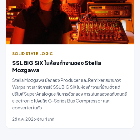
SOLID STATE LOGIC
SSL BiG SiX ในห้องทำงานของ Stella
Mozgawa
Stella Mozgawa มือกลอง Producer และ Remixer สมาชิกวง
Warpaint เล่าถึงการใช้ SSL BiG SiX ในห้องทำงานที่บ้าน ตั้งแต่
ปรีไมค์ SuperAnalogue กับการอัดกลอง การเล่นกลองสดทับดนตรี
electronic ไปจนถึง G-Series Bus Compressor และ
converter ในตัว
28 ก.ค. 2026
อ่าน 4 นาที